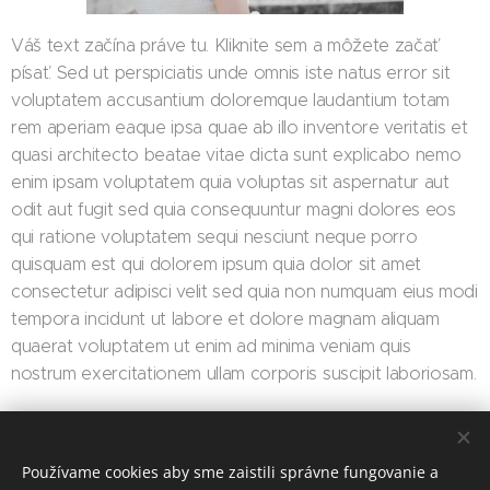
Váš text začína práve tu. Kliknite sem a môžete začať
písať. Sed ut perspiciatis unde omnis iste natus error sit
voluptatem accusantium doloremque laudantium totam
rem aperiam eaque ipsa quae ab illo inventore veritatis et
quasi architecto beatae vitae dicta sunt explicabo nemo
enim ipsam voluptatem quia voluptas sit aspernatur aut
odit aut fugit sed quia consequuntur magni dolores eos
qui ratione voluptatem sequi nesciunt neque porro
quisquam est qui dolorem ipsum quia dolor sit amet
consectetur adipisci velit sed quia non numquam eius modi
tempora incidunt ut labore et dolore magnam aliquam
quaerat voluptatem ut enim ad minima veniam quis
nostrum exercitationem ullam corporis suscipit laboriosam.
Share
Používame cookies aby sme zaistili správne fungovanie a