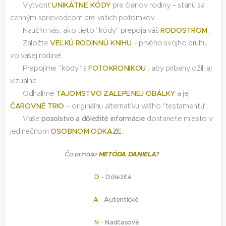
💡 Vytvoriť
UNIKÁTNE KÓDY
pre členov rodiny – stanú sa
cenným sprievodcom pre vašich potomkov.
💡 Naučím vás, ako tieto "kódy" prepoja váš
RODOSTROM
.
💡 Založte
VEĽKÚ RODINNÚ KNIHU
– prvého svojho druhu
vo vašej rodine!
💡 Prepojíme "kódy" s
FOTOKRONIKOU
, aby príbehy ožili aj
vizuálne.
💡 Odhalíme
TAJOMSTVO ZALEPENEJ OBÁLKY
a jej
ČAROVNÉ TRIO
– originálnu alternatívu vášho "testamentu".
💡 Vaše
posolstvo a dôležité informácie
dostanete miesto v
jedinečnom
OSOBNOM ODKAZE
.
METÓDA DANIELA
?
Čo prináša
D
-
Dôležité
A
-
Autentické
N
-
Nadčasové