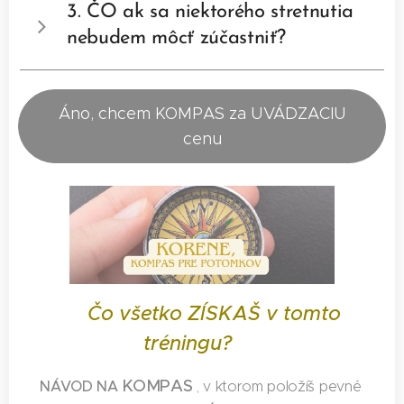
3. ČO ak sa niektorého stretnutia
živé vysielania, na ktorých odpoviem na všetky
nebudem môcť zúčastniť?
otázky.
Záznam z vysielania + všetky šablóny, PDF,
videá, nahrávky a ostatné vychytávky budeš
Áno, chcem KOMPAS za UVÁDZACIU
mať k dispozícii 1 celý rok od ukončenia kurzu.
cenu
Čo všetko ZÍSKAŠ v tomto
💎
tréningu?
💎
KOMPAS
NÁVOD
NA
✅
, v ktorom položíš pevné