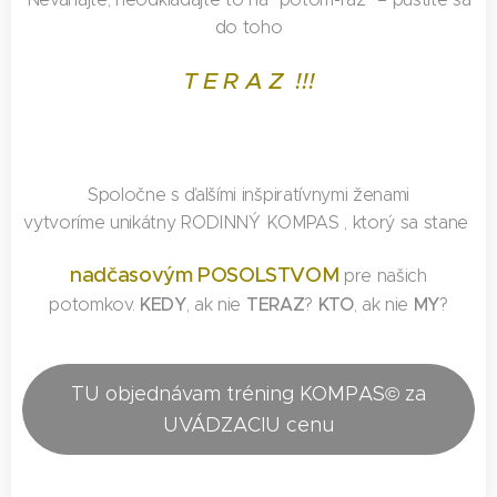
do toh
o
T E R A Z !!!
Spoločne s ďalšími inšpiratívnymi ženami
vytvoríme unikátny RODINNÝ KOMPAS , ktorý sa stane
nadčasovým POSOLSTVOM
pre našich
KEDY
TERAZ
KTO
MY
potomkov.
, ak nie
?
, ak nie
?
TU objednávam tréning KOMPAS© za
UVÁDZACIU cenu