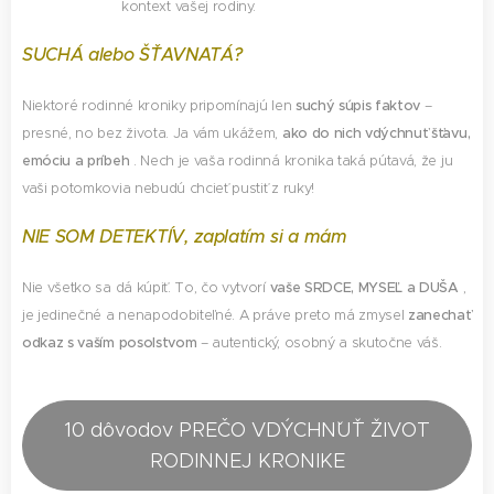
kontext vašej rodiny.
SUCHÁ alebo ŠŤAVNATÁ?
Niektoré rodinné kroniky pripomínajú len
suchý súpis faktov
–
presné, no bez života. Ja vám ukážem,
ako do nich vdýchnuť šťavu,
emóciu a príbeh
. Nech je vaša rodinná kronika taká pútavá, že ju
vaši potomkovia nebudú chcieť pustiť z ruky!
NIE SOM DETEKTÍV, zaplatím si a mám
Nie všetko sa dá kúpiť. To, čo vytvorí
vaše SRDCE, MYSEĽ a DUŠA
,
je jedinečné a nenapodobiteľné. A práve preto má zmysel
zanechať
odkaz s vaším posolstvom
– autentický, osobný a skutočne váš.
10 dôvodov PREČO VDÝCHNˇUŤ ŽIVOT
RODINNEJ KRONIKE