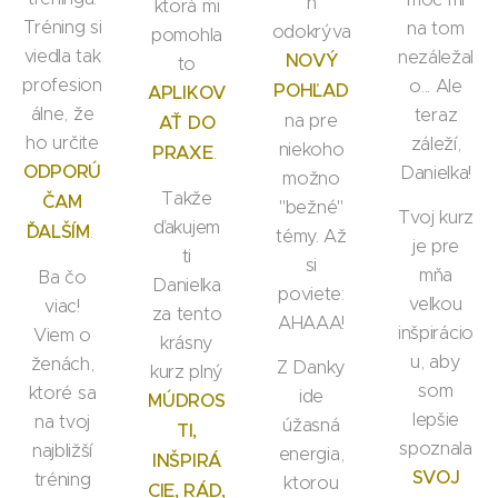
h
ktorá mi
Tréning si
na tom
odokrýva
pomohla
viedla tak
nezáležal
NOVÝ
to
profesion
o... Ale
POHĽAD
APLIKOV
álne, že
teraz
na pre
AŤ DO
ho určite
záleží,
niekoho
PRAXE
.
ODPORÚ
Danielka!
možno
Takže
ČAM
"bežné"
Tvoj kurz
ďakujem
ˇĎALŠÍM
.
témy. Až
je pre
ti
si
mňa
Ba čo
Danielka
poviete:
veľkou
viac!
za tento
AHAAA!
inšpirácio
Viem o
krásny
u, aby
ženách,
Z Danky
kurz plný
som
ktoré sa
ide
MÚDROS
lepšie
na tvoj
úžasná
TI,
spoznala
najbližší
energia,
INŠPIRÁ
SVOJ
tréning
ktorou
CIE, RÁD,