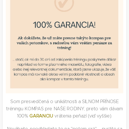
Som presvedčená o unikátnosti a SILNOM PRÍNOSE
tréningu KOMPAS pre NAŠE RODINY, preto vám dávam
GARANCIU
100%
vrátenia peňazí (viď vyššie).
Neváhajte, neodkladajte to na "potom-raz" – pustite sa