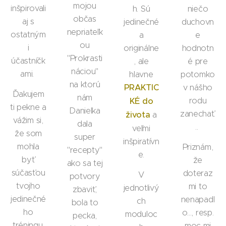
mojou
inšpirovali
h. Sú
niečo
občas
aj s
jedinečné
duchovn
nepriateľk
ostatným
a
e
ou
i
originálne
hodnotn
"Prokrasti
účastníčk
, ale
é pre
náciou"
ami.
hlavne
potomko
na ktorú
PRAKTIC
v nášho
Ďakujem
nám
rodu
KÉ do
ti pekne a
Danielka
zanechať.
života
a
vážim si,
dala
..
veľmi
že som
super
inšpiratívn
mohla
Priznám,
"recepty"
e.
byť
že
ako sa tej
súčasťou
doteraz
V
potvory
tvojho
mi to
jednotlivý
zbaviť,
jedinečné
nenapadl
ch
bola to
ho
o..., resp.
moduloc
pecka,
tréningu.
moc mi