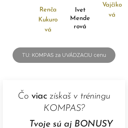
Vajčíko
Renča
Ivet
vá
Mende
Kukuro
rová
vá
TU: KOMPAS za UVÁDZACIU cenu
Bojíš sa
Na
Čo
viac
získaš v tréningu
Pláva ti
nahrávať
posilnenie
KOMPAS?
množstvo
Odkladáš veci
videá a máš
tvojich cieľov
fotiek v
na zajtra a
obavy
a podporu
💎
Tvoje sú
aj
BONUSY
mobile, na
potom zase
z breptov?
zámeru ti