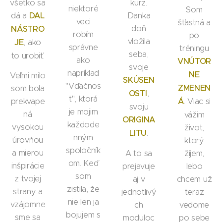
všetko sa
kurz.
niektoré
Som
dá a
DAL
Danka
veci
šťastná a
doň
NÁSTRO
robím
po
vložila
JE
, ako
správne
tréningu
seba,
to urobiť.
ako
VNÚTOR
svoje
napríklad
NE
Veľmi milo
SKÚSEN
"Vďačnos
ZMENEN
som bola
OSTI
,
ť", ktorá
prekvape
Á
. Viac si
svoju
je mojim
ná
vážim
ORIGINA
každode
vysokou
život,
LITU
.
nným
úrovňou
ktorý
spoločník
a mierou
A to sa
žijem,
om. Keď
inšpirácie
prejavuje
lebo
som
z tvojej
aj v
chcem už
zistila, že
strany a
jednotlivý
teraz
nie len ja
vzájomne
ch
vedome
bojujem s
sme sa
moduloc
po sebe