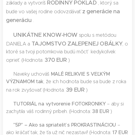
RODINNÝ POKLAD
základy a vytvoríš
, ktorý sa
z generácie na
bude vo vašej rodine odovzdávať
generáciu
.
UNIKÁTNE
KNOW-HOW
✅
spolu s metódou
TAJOMSTVO ZALEPENEJ OBÁLKY
DANIELA a
, o
ktoré sa tvoji potomkovia budú môcť kedykoľvek
370 EUR
oprieť. (Hodnota:
)
MALÉ RELIKVIE S VEĽKÝM
✅ Naveky uchováš
VÝZNAMOM tak
, že ich hodnota bude sa bude z roka
39 EUR
na rok zvyšovať (Hodnota:
)
TUTORIÁL na vytvorenie FOTOKRONIKY
✅
– aby si
38 EUR
zachytila váš rodinný príbeh. (Hodnota:
)
"5P" – Ako sa spriateli
ť
s PROKRASTINÁCIOU
✅
–
17 EUR
ako kráčať tak, že ťa už nič nezastaví! (Hodnota: