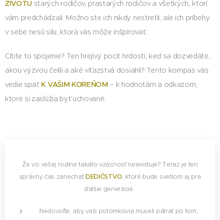
ŽIVOTU
starých rodičov, prastarých rodičov a všetkých, ktorí
vám predchádzali. Možno ste ich nikdy nestretli, ale ich príbehy
v sebe nesú silu, ktorá vás môže inšpirovať.
Cítite to spojenie? Ten hrejivý pocit hrdosti, keď sa dozvedáte,
akou výzvou čelili a aké víťazstvá dosiahli? Tento kompas vás
vedie späť
K VAŠIM KOREŇOM
– k hodnotám a odkazom,
ktoré si zaslúžia byť uchované.
Že vo vašej rodine takáto vzácnosť neexistuje? Teraz je ten
správny čas zanechať
DEDIČSTVO
, ktoré bude svetlom aj pre
ďalšie generácie.
Nedovoľte, aby vaši potomkovia museli pátrať po tom,