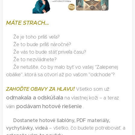
MÁTE STRACH...
❌ Že je toho príliš veľa?
❌ Že to bude príliš náročné?
❌ Že vás to bude stáť priveľa času?
❌ Že to nezvládnete?
❌ Že netušíte, čo by malo byť vo vašej "Zalepenej
obálke", ktorá sa otvorí až po vašom "odchode"?
!
ZAHOĎTE OBAVY ZA HLAVU
Všetko som už
odmakala a odskúšala
na vlastnej koži – a teraz
podávam hotové riešenie
vám
.
Dostanete hotové šablóny, PDF materiály,
💡
vychytávky, videá
– všetko, čo budete potrebovať, a