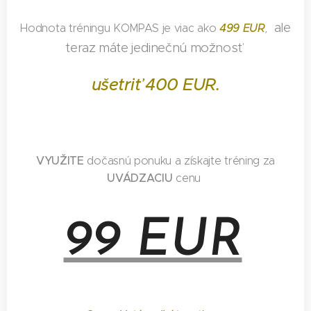
ale
499 EUR
Hodnota tréningu KOMPAS je viac ako
,
teraz máte jedinečnú možnosť
ušetriť 400 EUR.
VYUŽITE
dočasnú ponuku a získajte tréning za
UVÁDZACIU
cenu
99 EUR