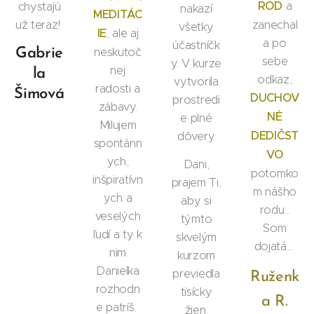
ROD
a
chystajú
nakazí
MEDITÁC
už teraz!
zanechal
všetky
IE
, ale aj
a po
účastníčk
neskutoč
Gabrie
sebe
y. V kurze
nej
la
odkaz,
vytvorila
radosti a
Šimová
DUCHOV
prostredi
zábavy.
NÉ
e plné
Milujem
DEDIČST
dôvery.
spontánn
VO
ych,
Dani,
potomko
inšpiratívn
prajem Ti,
m nášho
ych a
aby si
rodu...
veselých
týmto
Som
ľudí a ty k
skvelým
dojatá...
nim
kurzom
Danielka
previedla
Ruženk
rozhodn
tisícky
a R.
e patríš.
žien.