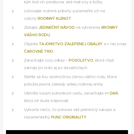
kým boli ich predkovia, aké mali sny a túžby.
Uchovajte rodinné príbehy a premeňte ich na
vzácny
RODINNÝ KLENOT
.
Získajte
JEDINEČNÝ NÁVOD
na vytvorenie
KRONIKY
VÁŠHO RODU
.
Objavte
TAJOMSTVO ZALEPENEJ OBÁLKY
a v nej svoje
ČAROVNÉ TRIO
.
Zanechajte svoj odkaz –
POSOLSTVO
, ktoré chytí
zahreje pri srdci aj po desaťročiach.
Staňte sa tou výnimočnou ženou vášho rodu, ktorá
položila pevné základy veľkej rodinnej knihy.
Uľahčite svojim potomkom cestu, zanechajte im
DAR
,
ktorý ich bude inšpirovať.
Vytvorte niečo, čo ponesie váš jedinečný rukopis a
nezameniteľný
PUNC ORIGINALITY
.