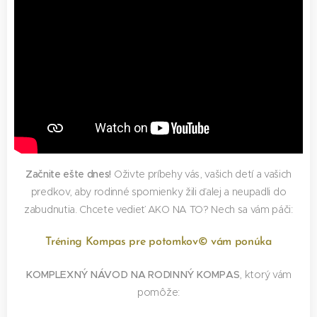
Začnite ešte dnes!
Oživte príbehy vás, vašich detí a vašich
predkov, aby rodinné spomienky žili ďalej a neupadli do
zabudnutia. Chcete vedieť AKO NA TO? Nech sa vám páči:
Tréning Kompas pre potomkov© vám ponúka
KOMPLEXNÝ NÁVOD NA RODINNÝ KOMPAS
, ktorý vám
pomôže: