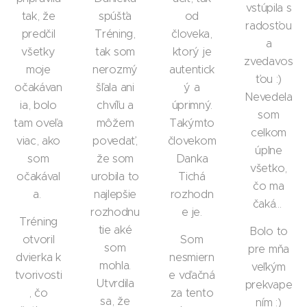
vstúpila s
tak, že
spúšťa
od
radosťou
predčil
Tréning,
človeka,
a
všetky
tak som
ktorý je
zvedavos
moje
nerozmý
autentick
ťou :)
očakávan
šľala ani
ý a
Nevedela
ia, bolo
chvíľu a
úprimný.
som
tam oveľa
môžem
Takýmto
celkom
viac, ako
povedať,
človekom
úplne
som
že som
Danka
všetko,
očakával
urobila to
Tichá
čo ma
a.
najlepšie
rozhodn
čaká...
rozhodnu
e je.
Tréning
tie aké
Bolo to
otvoril
Som
som
pre mňa
dvierka k
nesmiern
mohla.
veľkým
tvorivosti
e vďačná
Utvrdila
prekvape
, čo
za tento
sa, že
ním :)