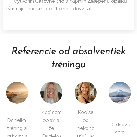
Čarovné trio
Zalepenú obálku
✅ Vytvorím
a naplním
tým najcennejším, čo chcem odovzdať.
Referencie od absolventiek
tréningu
Keď som
Keď sa
Danielka,
objavila,
od
Do kurzu
tréning si
že
niekoho
som
pripravila
Danielka
učiť, tak