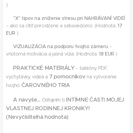
)
"X" tipov na zníženie stresu pri NAHRÁVANÍ VIDEÍ
✅
17
– ako sa cítiť prirodzene a sebavedomo. (Hodnota:
EUR
)
VIZUALIZÁCIA na podporu tvojho zámeru
✅
–
18 EUR
vnútorná motivácia a jasná vízia. (Hodnota:
)
PRAKTICKÉ
MATERIÁLY
✅
– šablóny, PDF,
7 pomocníkov
vychytávky, videá a
na vytvorenie
Č
AROVNÉHO TRIA
tvojho
.
A navyše…
INTÍMNE
Č
ASTI MOJEJ
✅
Odtajním ti
VLASTNEJ RODINNEJ KRONIKY!
(Nevyčísliteľná hodnota)