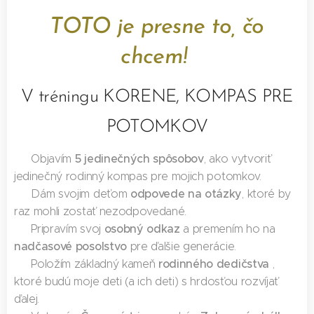
TOTO je presne to, čo
chcem!
V tréningu KORENE, KOMPAS PRE
POTOMKOV
5 jedinečných spôsobov
✅ Objavím
, ako vytvoriť
jedinečný rodinný kompas pre mojich potomkov.
odpovede na otázky
✅ Dám svojim deťom
, ktoré by
raz mohli zostať nezodpovedané.
osobný odkaz
✅ Pripravím svoj
a premením ho na
nadčasové posolstvo
pre ďalšie generácie.
rodinného dedičstva
✅ Položím základný kameň
,
ktoré budú moje deti (a ich deti) s hrdosťou rozvíjať
ďalej.