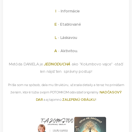
I
-
Informácie
E
-
Etablované
L
-
Láskavou
A
-
Aktivitou.
Metóda DANIELA je
JEDNODUCHÁ
ako "Kolumbovo vajce" -stačí
len nájsť ten správny postup!
Prišla som na spôsob, dala mu štruktúru, učesala detaily a teraz ho prinášam
ženám, ktoré túžia svojim POTOMKOM odovzdať originálny
NADČASOVÝ
DAR
a aj tajomnú
ZALEPENÚ OBÁLKU
!