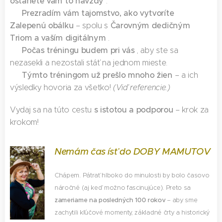
ostanete vám to navždy
.
Prezradím vám tajomstvo, ako vytvoríte
💡
Zalepenú obálku
Čarovným dedičným
– spolu s
Triom a vaším digitálnym
.
Počas tréningu budem pri vás
💡
, aby ste sa
nezasekli a nezostali stáť na jednom mieste.
Týmto tréningom už prešlo mnoho žien
💡
– a ich
výsledky hovoria za všetko!
(Viď referencie.)
s istotou a podporou
Vydaj sa na túto cestu
– krok za
krokom! 🚀
Nemám čas ísť do DOBY MAMUTOV
Chápem. Pátrať hlboko do minulosti by bolo časovo
náročné (aj keď možno fascinujúce). Preto sa
zameriame na posledných 100 rokov
– aby sme
zachytili kľúčové momenty, základné črty a historický