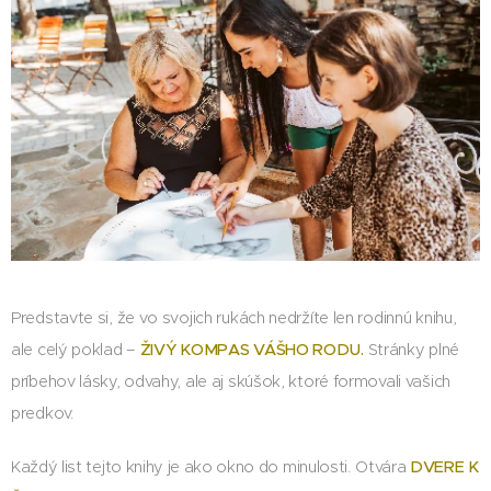
Predstavte si, že vo svojich rukách nedržíte len rodinnú knihu,
ale celý poklad –
ŽIVÝ KOMPAS VÁŠHO RODU.
Stránky plné
príbehov lásky, odvahy, ale aj skúšok, ktoré formovali vašich
predkov.
Každý list tejto knihy je ako okno do minulosti. Otvára
DVERE K