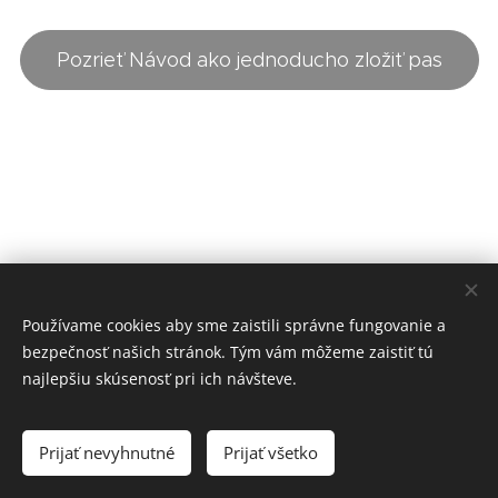
Pozrieť Návod ako jednoducho zložiť pas
Používame cookies aby sme zaistili správne fungovanie a
bezpečnosť našich stránok. Tým vám môžeme zaistiť tú
najlepšiu skúsenosť pri ich návšteve.
VOP
GDPR
,
Prijať nevyhnutné
Prijať všetko
Vytvorené službou
Webnode
Cookies